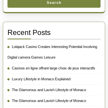
Search
Recent Posts
Lolajack Casino Creates Interesting Potential Involving
Digital camera Games Leisure
Casinos en ligne offrant large choix de jeux interactifs
Luxury Lifestyle in Monaco Explained
The Glamorous and Lavish Lifestyle of Monaco
The Glamorous and Lavish Lifestyle of Monaco