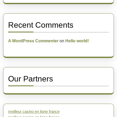
Recent Comments
A WordPress Commenter
on
Hello world!
Our Partners
meilleur casino en ligne france