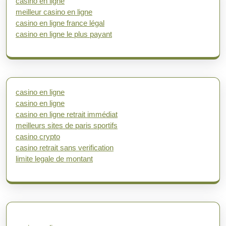
casino en ligne
meilleur casino en ligne
casino en ligne france légal
casino en ligne le plus payant
casino en ligne
casino en ligne
casino en ligne retrait immédiat
meilleurs sites de paris sportifs
casino crypto
casino retrait sans verification
limite legale de montant