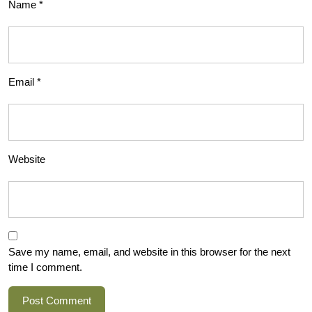
Name
*
Email
*
Website
Save my name, email, and website in this browser for the next
time I comment.