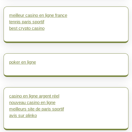
meilleur casino en ligne france
tennis paris sportif
best crypto casino
poker en ligne
casino en ligne argent réel
nouveau casino en ligne
meilleurs site de paris sportif
avis sur plinko