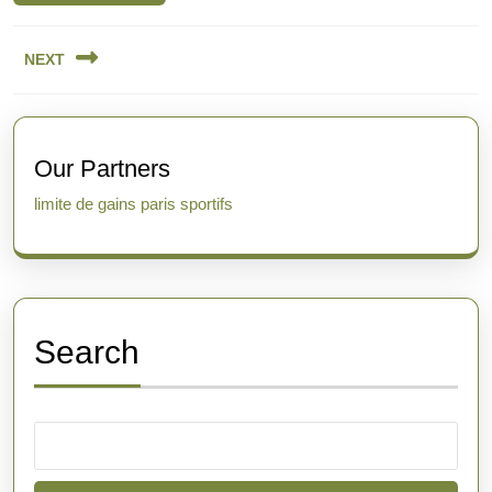
Post
NEXT
navigation
Next
post:
Our Partners
limite de gains paris sportifs
Search