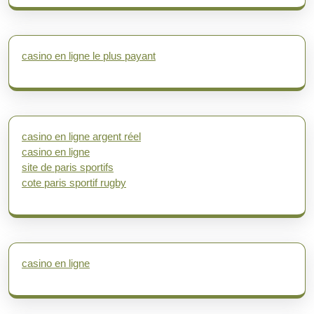
casino en ligne le plus payant
casino en ligne argent réel
casino en ligne
site de paris sportifs
cote paris sportif rugby
casino en ligne