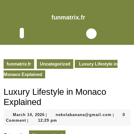
Skip
to
content
funmatrix.fr
Skip
to
Open
content
Button
funmatrix.fr
Uncategorized
Luxury Lifestyle in
Monaco Explained
Luxury Lifestyle in Monaco
Explained
March
nekolaba
March 14, 2026
nekolabanana@gmail.com
0
|
|
14,
Comment
12:29 pm
|
2026